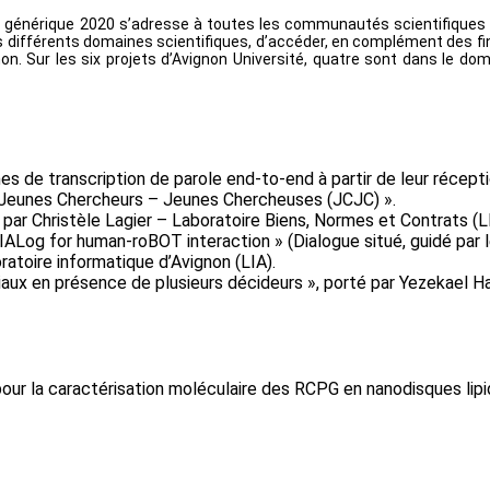
ets générique 2020 s’adresse à toutes les communautés scientifiques 
différents domaines scientifiques, d’accéder, en complément des fi
n. Sur les six projets d’Avignon Université, quatre sont dans le do
s de transcription de parole end-to-end à partir de leur récepti
« Jeunes Chercheurs – Jeunes Chercheuses (JCJC) ».
rté par Christèle Lagier – Laboratoire Biens, Normes et Contrats (
DIALog for human-roBOT interaction » (Dialogue situé, guidé par 
atoire informatique d’Avignon (LIA).
iaux en présence de plusieurs décideurs », porté par Yezekael Ha
pour la caractérisation moléculaire des RCPG en nanodisques lipi