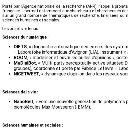
Porté par l’Agence nationale de la recherche (ANR), l’appel à proj
française. Il permet notamment aux chercheurs et chercheuses des 
sur un grand nombre de thématiques de recherche, finalisées ou no
sciences humaines et sociales.
Les projets retenus :
Sciences du numérique :
DIETS
, « diagnostic automatique des erreurs des système
– Laboratoire informatique d’Avignon (LIA), Instrument 
BOOM
, « modéliser et ouvrir les bulles d’opinions », po
MuDialBot
, « MUlti-party perceptually-active situated 
groupes), coordonné et porté par Fabrice Lefevre – Labor
NICETWEET
, « dynamique d’opinion dans les réseaux soc
Sciences de la vie :
NanoBelt
, « vers une nouvelle génération de polymères 
biomolécules Max Mousseron (IBMM).
Sciences humaines et sociales :