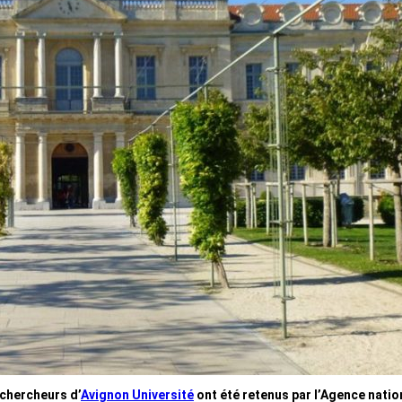
 chercheurs d’
Avignon Université
ont été retenus par l’Agence natio