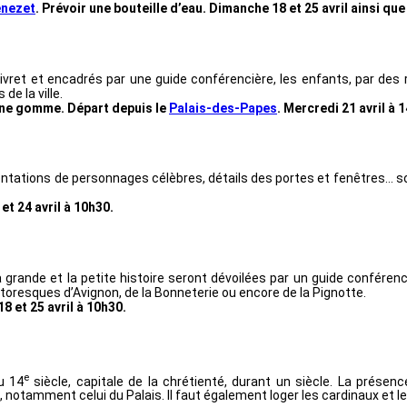
énezet
. Prévoir une bouteille d’eau. Dimanche 18 et 25 avril ainsi qu
livret et encadrés par une guide conférencière, les enfants, par des
de la ville.
’une gomme. Départ depuis le
Palais-des-Papes
. Mercredi 21 avril à 
ésentations de personnages célèbres, détails des portes et fenêtres… 
t 24 avril à 10h30.
la grande et la petite histoire seront dévoilées par un guide confére
pittoresques d’Avignon, de la Bonneterie ou encore de la Pignotte.
 et 25 avril à 10h30.
e
u 14
siècle, capitale de la chrétienté, durant un siècle. La présen
 notamment celui du Palais. Il faut également loger les cardinaux et 