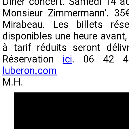
Dîner concert. Samedi 14 a
Monsieur Zimmermann’. 35€
Mirabeau. Les billets rés
disponibles une heure avant, 
à tarif réduits seront déliv
Réservation
ici
. 06 42 
luberon.com
M.H.