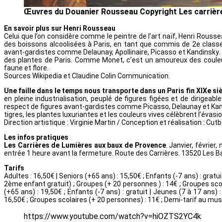
Œuvres du Douanier Rousseau Copyright Les carrièr
En savoir plus sur Henri Rousseau
Celui que l’on considère comme le peintre de l’art naïf, Henri Roussea
des boissons alcoolisées à Paris, en tant que commis de 2e classe,
avant-gardistes comme Delaunay, Apollinaire, Picasso et Kandinsky. S
des plantes de Paris. Comme Monet, c’est un amoureux des couleu
faune et flore.
Sources Wikipedia et Claudine Colin Communication.
Une faille dans le temps nous transporte dans un Paris fin XIXe siè
en pleine industrialisation, peuplé de figures figées et de dirigea
respect de figures avant-gardistes comme Picasso, Delaunay et Kand
tigres, les plantes luxuriantes et les couleurs vives célèbrent l’évasio
Direction artistique : Virginie Martin / Conception et réalisation : 
Les infos pratiques
Les Carrières de Lumières aux baux de Provence
. Janvier, février
entrée 1 heure avant la fermeture. Route des Carrières. 13520 Les 
Tarifs
Adultes : 16,50€ | Seniors (+65 ans) : 15,50€ ; Enfants (-7 ans) : gratu
2ème enfant gratuit) ; Groupes (+ 20 personnes ) : 14€ ; Groupes sco
(+65 ans) : 19,50€ ; Enfants (-7 ans) : gratuit | Jeunes (7 à 17 ans)
16,50€ ; Groupes scolaires (+ 20 personnes) : 11€ ; Demi-tarif au m
https://www.youtube.com/watch?v=hiOZTS2YC4k