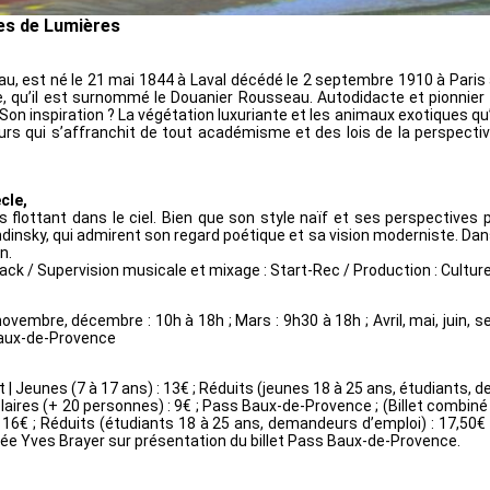
es de Lumières
u, est né le 21 mai 1844 à Laval décédé le 2 septembre 1910 à Paris à 66
 qu’il est surnommé le Douanier Rousseau. Autodidacte et pionnier de 
on inspiration ? La végétation luxuriante et les animaux exotiques qu’
rs qui s’affranchit de tout académisme et des lois de la perspect
cle,
bles flottant dans le ciel. Bien que son style naïf et ses perspecti
insky, qui admirent son regard poétique et sa vision moderniste. Dans
n.
Cutback / Supervision musicale et mixage : Start-Rec / Production : Cult
, novembre, décembre : 10h à 18h ; Mars : 9h30 à 18h ; Avril, mai, juin, 
Baux-de-Provence
it | Jeunes (7 à 17 ans) : 13€ ; Réduits (jeunes 18 à 25 ans, étudiants, 
laires (+ 20 personnes) : 9€ ; Pass Baux-de-Provence ; (Billet combiné
 : 16€ ; Réduits (étudiants 18 à 25 ans, demandeurs d’emploi) : 17,50€ 
usée Yves Brayer sur présentation du billet Pass Baux-de-Provence.