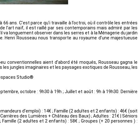
 ans. C’est parce qu’i travaille à l’octroi, où il contrôle les entrées
l’art naïf, il est raillé par ses contemporains mais admiré par les
il va longuement observer dans les serres et à la Ménagerie du jardin
ive. Henri Rousseau nous transporte au royaume d’une majestueuse
ves peu conventionnelles aient d’abord été moqués, Rousseau gagna le
 les jungles imaginaires et les paysages exotiques de Rousseau, les
urespaces Studio®
septembre, octobre : 9h30 à 19h ; Juillet et août : 9h à 19h30. Dernière
demandeurs d’emploi) : 14€ ; Famille (2 adultes et 2 enfants) : 46€ (soit
 Carrières des Lumières + Château des Baux) ; Adultes : 21€ | Séniors
; Famille (2 adultes et 2 enfants) : 58€ ; Groupes (+ 20 personnes ) :