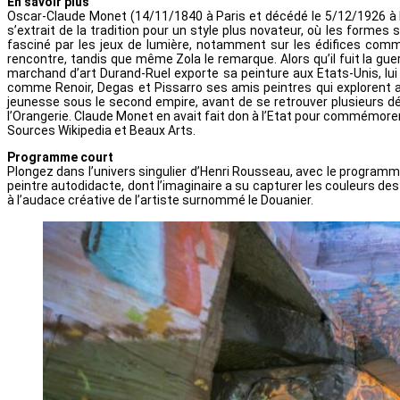
En savoir plus
Oscar-Claude Monet (14/11/1840 à Paris et décédé le 5/12/1926 à l’â
s’extrait de la tradition pour un style plus novateur, où les formes 
fasciné par les jeux de lumière, notamment sur les édifices comme
rencontre, tandis que même Zola le remarque. Alors qu’il fuit la gue
marchand d’art Durand-Ruel exporte sa peinture aux Etats-Unis, lui
comme Renoir, Degas et Pissarro ses amis peintres qui explorent av
jeunesse sous le second empire, avant de se retrouver plusieurs d
l’Orangerie. Claude Monet en avait fait don à l’Etat pour commémorer 
Sources Wikipedia et Beaux Arts.
Programme court
Plongez dans l’univers singulier d’Henri Rousseau, avec le programme
peintre autodidacte, dont l’imaginaire a su capturer les couleurs d
à l’audace créative de l’artiste surnommé le Douanier.