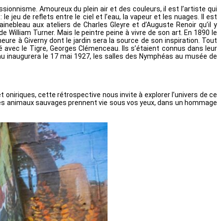
onnisme. Amoureux du plein air et des couleurs, il est l’artiste qui
jeu de reflets entre le ciel et l’eau, la vapeur et les nuages. Il est
nebleau aux ateliers de Charles Gleyre et d’Auguste Renoir qu’il y
 William Turner. Mais le peintre peine à vivre de son art. En 1890 le
re à Giverny dont le jardin sera la source de son inspiration. Tout
é avec le Tigre, Georges Clémenceau. Ils s’étaient connus dans leur
eau inaugurera le 17 mai 1927, les salles des Nymphéas au musée de
oniriques, cette rétrospective nous invite à explorer l’univers de ce
 et les animaux sauvages prennent vie sous vos yeux, dans un hommage