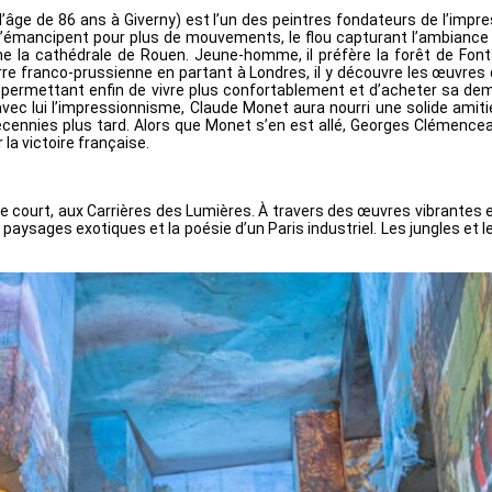
ge de 86 ans à Giverny) est l’un des peintres fondateurs de l’impressi
s’émancipent pour plus de mouvements, le flou capturant l’ambiance : le 
 la cathédrale de Rouen. Jeune-homme, il préfère la forêt de Fontai
rre franco-prussienne en partant à Londres, il y découvre les œuvres de
 permettant enfin de vivre plus confortablement et d’acheter sa demeu
ec lui l’impressionnisme, Claude Monet aura nourri une solide amiti
écennies plus tard. Alors que Monet s’en est allé, Georges Clémenc
la victoire française.
 court, aux Carrières des Lumières. À travers des œuvres vibrantes et 
es paysages exotiques et la poésie d’un Paris industriel. Les jungles