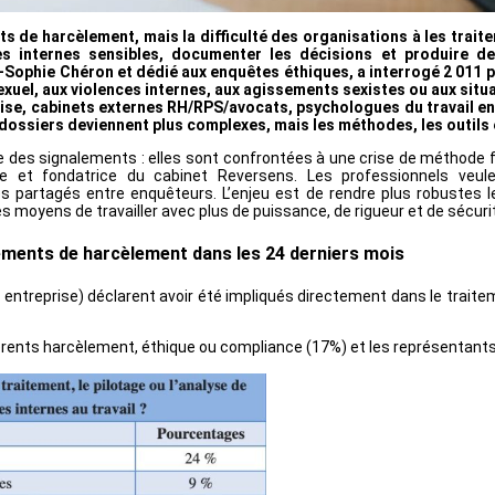
ts de harcèlement, mais la difficulté des organisations à les trait
es internes sensibles, documenter les décisions et produire d
Sophie Chéron et dédié aux enquêtes éthiques, a interrogé 2 011 pr
uel, aux violences internes, aux agissements sexistes ou aux situat
ise, cabinets externes RH/RPS/avocats, psychologues du travail en 
 dossiers deviennent plus complexes, mais les méthodes, les outils 
des signalements : elles sont confrontées à une crise de méthode face
enne et fondatrice du cabinet Reversens. Les professionnels veu
s partagés entre enquêteurs. L’enjeu est de rendre plus robustes les
es moyens de travailler avec plus de puissance, de rigueur et de sécurit
lements de harcèlement dans les 24 derniers mois
ntreprise) déclarent avoir été impliqués directement dans le traitem
férents harcèlement, éthique ou compliance (17%) et les représentant