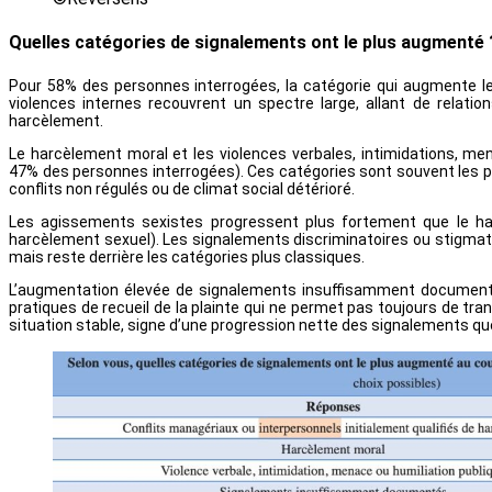
Quelles catégories de signalements ont le plus augmenté
Pour 58% des personnes interrogées, la catégorie qui augmente le 
violences internes recouvrent un spectre large, allant de relati
harcèlement.
Le harcèlement moral et les violences verbales, intimidations,
47% des personnes interrogées). Ces catégories sont souvent les pl
conflits non régulés ou de climat social détérioré.
Les agissements sexistes progressent plus fortement que le h
harcèlement sexuel). Les signalements discriminatoires ou stigm
mais reste derrière les catégories plus classiques.
L’augmentation élevée de signalements insuffisamment documenté
pratiques de recueil de la plainte qui ne permet pas toujours de tr
situation stable, signe d’une progression nette des signalements qu