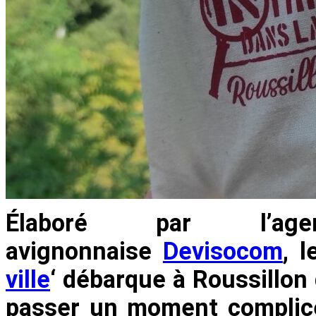
Élaboré par l’ag
avignonnaise
Devisocom
, 
ville
‘ débarque à Roussillon 
passer un moment complice