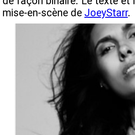
de façon binaire. Le texte et 
mise-en-scène de
JoeyStarr
.