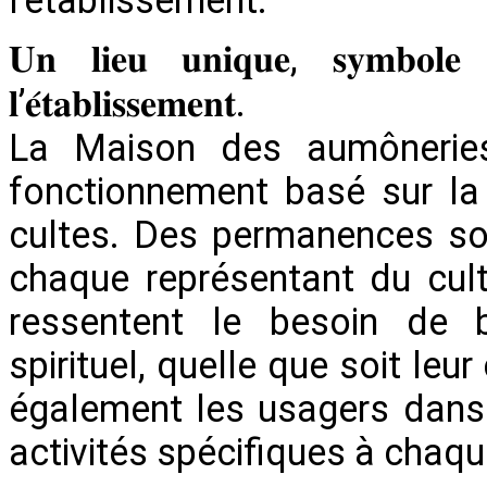
𝐔𝐧 𝐥𝐢𝐞𝐮 𝐮𝐧𝐢𝐪𝐮𝐞, 𝐬𝐲𝐦𝐛𝐨𝐥𝐞 𝐝
𝐥’𝐞́𝐭𝐚𝐛𝐥𝐢𝐬𝐬𝐞𝐦𝐞𝐧𝐭.
La Maison des aumônerie
fonctionnement basé sur la 
cultes. Des permanences so
chaque représentant du cul
ressentent le besoin de 
spirituel, quelle que soit leu
également les usagers dans 
activités spécifiques à chaqu