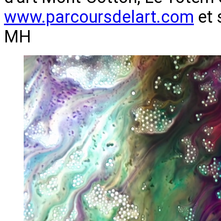
www.parcoursdelart.com
et 
MH