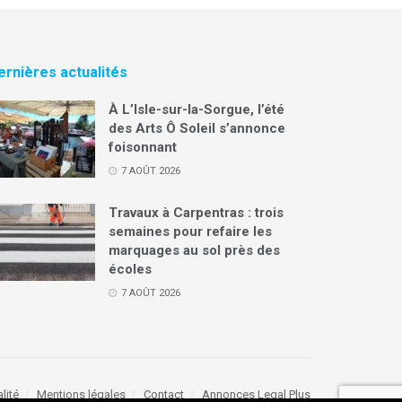
ernières actualités
À L’Isle-sur-la-Sorgue, l’été
des Arts Ô Soleil s’annonce
foisonnant
7 AOÛT 2026
Travaux à Carpentras : trois
semaines pour refaire les
marquages au sol près des
écoles
7 AOÛT 2026
lité
Mentions légales
Contact
Annonces Legal Plus