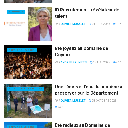
ID Recrutement : révélateur de
ECONOMIE
talent
PAR
OLIVIER MUSELET
24 JUIN 2026
118
Eté joyeux au Domaine de
CULTURE & LOISIRS
Coyeux
PAR
ANDRÉE BRUNETTI
18 MAI 2026
434
Une réserve d’eau du miocène à
POLITIQUE & TERRITOIRE
préserver sur le Département
PAR
OLIVIER MUSELET
28 OCTOBRE 2025
528
Été radieux au Domaine de
CULTURE & LOISIRS