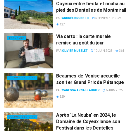
Coyeux entre fiesta et nouba au
pied des Dentelles de Montmirail
PAR
ANDRÉE BRUNETTI
5 SEPTEMBRE 2025
127
Via carto : la carte murale
ECONOMIE
remise au goût du jour
PAR
OLIVIER MUSELET
10 JUIN 2025
364
Beaumes-de-Venise accueille
CULTURE & LOISIRS
son 1er Grand Prix de Pétanque
PAR
VANESSA ARNAL-LAUGIER
6 JUIN 2025
329
Après ‘La Nouba’ en 2024, le
CULTURE & LOISIRS
Domaine de Coyeux lance son
Festival dans les Dentelles