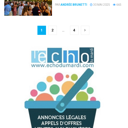
PAR
ANDRÉE BRUNETTI
30 MAI 2025
665
1
2
…
4