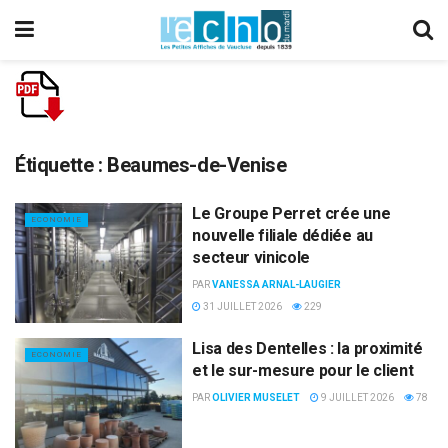
Étiquette :
Beaumes-de-Venise
Le Groupe Perret crée une
ECONOMIE
nouvelle filiale dédiée au
secteur vinicole
PAR
VANESSA ARNAL-LAUGIER
31 JUILLET 2026
229
Lisa des Dentelles : la proximité
ECONOMIE
et le sur-mesure pour le client
PAR
OLIVIER MUSELET
9 JUILLET 2026
78