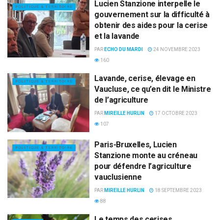
Lucien Stanzione interpelle le
POLITIQUE & TERRITOIRE
gouvernement sur la difficulté à
obtenir des aides pour la cerise
et la lavande
PAR
ECHO DU MARDI
24 NOVEMBRE 2023
160
Lavande, cerise, élevage en
POLITIQUE & TERRITOIRE
Vaucluse, ce qu’en dit le Ministre
de l’agriculture
PAR
MIREILLE HURLIN
17 OCTOBRE 2023
107
Paris-Bruxelles, Lucien
POLITIQUE & TERRITOIRE
Stanzione monte au créneau
pour défendre l’agriculture
vauclusienne
PAR
MIREILLE HURLIN
18 SEPTEMBRE 2023
88
Le temps des cerises