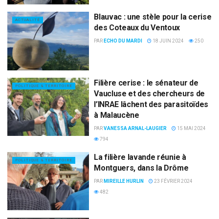
Blauvac : une stèle pour la cerise
ACTUALITÉ
des Coteaux du Ventoux
PAR
ECHO DU MARDI
18 JUIN 2024
250
Filière cerise : le sénateur de
POLITIQUE & TERRITOIRE
Vaucluse et des chercheurs de
l’INRAE lâchent des parasitoïdes
à Malaucène
PAR
VANESSA ARNAL-LAUGIER
15 MAI 2024
794
La filière lavande réunie à
POLITIQUE & TERRITOIRE
Montguers, dans la Drôme
PAR
MIREILLE HURLIN
23 FÉVRIER 2024
482