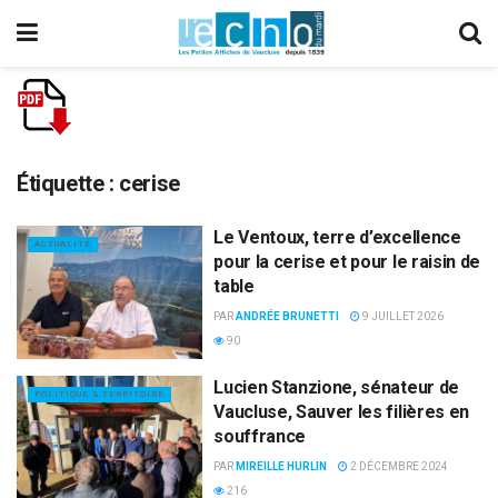
Étiquette :
cerise
Le Ventoux, terre d’excellence
ACTUALITÉ
pour la cerise et pour le raisin de
table
PAR
ANDRÉE BRUNETTI
9 JUILLET 2026
90
Lucien Stanzione, sénateur de
POLITIQUE & TERRITOIRE
Vaucluse, Sauver les filières en
souffrance
PAR
MIREILLE HURLIN
2 DÉCEMBRE 2024
216