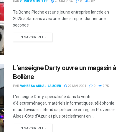
PAR
OLIVIER MUSELET
26 MAI 2026
0
602
Ta Bonne Pioche est une jeune entreprise lancée en
2025 à Sarrians avec une idée simple : donner une
seconde ...
DETAILS
EN SAVOIR PLUS
L’enseigne Darty ouvre un magasin à
Bollène
PAR
VANESSA ARNAL-LAUGIER
27 MAI 2024
0
7.7K
L'enseigne Darty, spécialisée dans la vente
d'électroménager, matériels informatiques, téléphonie
et audiovisuels, étend sa présence en région Provence-
Alpes-Côte d'Azur, et plus précisément en ...
DETAILS
EN SAVOIR PLUS