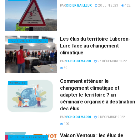
PAR
DIDIER BAILLEUX
20 JUIN 2023
122
Les élus du territoire Luberon-
POLITIQUE & TERRITOIRE
Lure face au changement
climatique
PAR
ECHO DU MARDI
27 DÉCEMBRE 2022
39
Comment atténuer le
ACTUALITÉ
changement climatique et
adapter le territoire ? un
séminaire organisé à destination
des élus
PAR
ECHO DU MARDI
2 DÉCEMBRE 2022
109
Vaison Ventoux : les élus de
POLITIQUE & TERRITOIRE