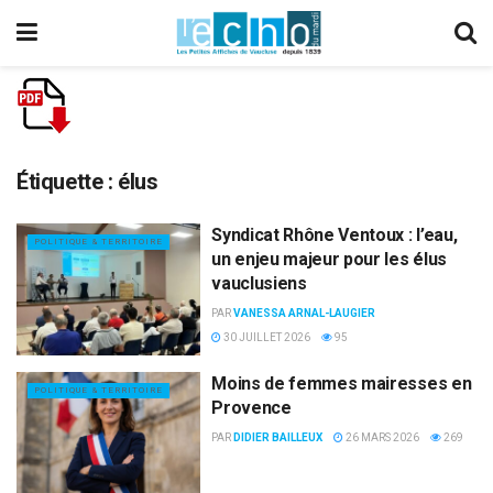
Étiquette :
élus
Syndicat Rhône Ventoux : l’eau,
POLITIQUE & TERRITOIRE
un enjeu majeur pour les élus
vauclusiens
PAR
VANESSA ARNAL-LAUGIER
30 JUILLET 2026
95
Moins de femmes mairesses en
POLITIQUE & TERRITOIRE
Provence
PAR
DIDIER BAILLEUX
26 MARS 2026
269