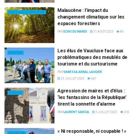
Malaucène : l’impact du
POLITIQUE & TERRITOIRE
changement climatique sur les
espaces forestiers
PAR
ECHO DU MARDI
31 AOÛT 2023
86
Les élus de Vaucluse face aux
DOSSIER
problématiques des meublés de
tourisme et du surtourisme
PAR
VANESSA ARNAL-LAUGIER
25 JUILLET 2023
667
Agression de maires et d’élus :
DOSSIER
‘les fantassins de la République’
tirent la sonnette d’alarme
PAR
LAURENT GARCIA
3 JUILLET 2023
236
« Ni responsable, ni coupable ! »
ACTUALITÉ