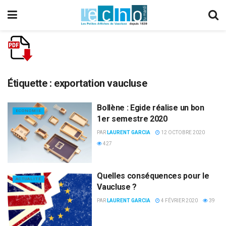
Étiquette :
exportation vaucluse
Bollène : Egide réalise un bon
ECONOMIE
1er semestre 2020
PAR
LAURENT GARCIA
12 OCTOBRE 2020
427
Quelles conséquences pour le
ACTUALITÉ
Vaucluse ?
PAR
LAURENT GARCIA
4 FÉVRIER 2020
39