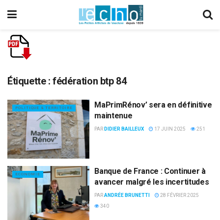
Étiquette :
fédération btp 84
MaPrimRénov’ sera en définitive
POLITIQUE & TERRITOIRE
maintenue
PAR
DIDIER BAILLEUX
17 JUIN 2025
251
Banque de France : Continuer à
ECONOMIE
avancer malgré les incertitudes
PAR
ANDRÉE BRUNETTI
28 FÉVRIER 2025
340