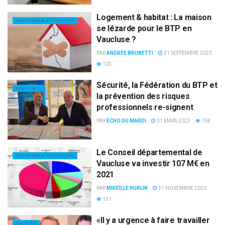
Logement & habitat : La maison
POLITIQUE & TERRITOIRE
se lézarde pour le BTP en
Vaucluse ?
PAR
ANDRÉE BRUNETTI
21 SEPTEMBRE 2023
103
Sécurité, la Fédération du BTP et
ECONOMIE
la prévention des risques
professionnels re-signent
PAR
ECHO DU MARDI
31 MARS 2023
158
Le Conseil départemental de
POLITIQUE & TERRITOIRE
Vaucluse va investir 107 M€ en
2021
PAR
MIREILLE HURLIN
11 NOVEMBRE 2020
151
«Il y a urgence à faire travailler
DOSSIER