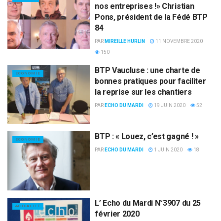
nos entreprises !» Christian
Pons, président de la Fédé BTP
84
PAR
MIREILLE HURLIN
11 NOVEMBRE 2020
150
BTP Vaucluse : une charte de
ECONOMIE
bonnes pratiques pour faciliter
la reprise sur les chantiers
PAR
ECHO DU MARDI
19 JUIN 2020
52
BTP : « Louez, c’est gagné ! »
ECONOMIE
PAR
ECHO DU MARDI
1 JUIN 2020
18
L’ Echo du Mardi N°3907 du 25
ACTUALITÉ
février 2020