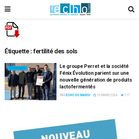
Étiquette :
fertilité des sols
Le groupe Perret et la société
ECONOMIE
Fénix Évolution parient sur une
nouvelle génération de produits
lactofermentés
PAR
ECHO DU MARDI
13 MARS 2024
717