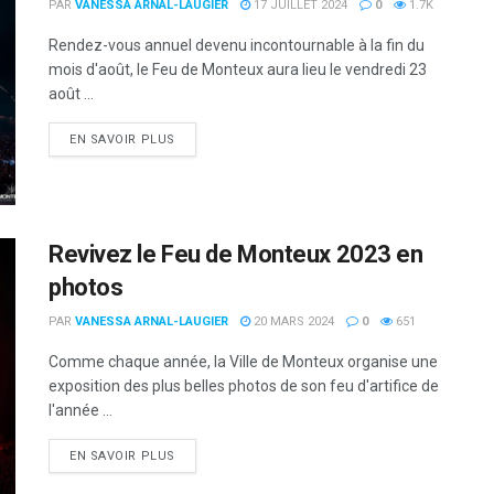
PAR
VANESSA ARNAL-LAUGIER
17 JUILLET 2024
0
1.7K
Rendez-vous annuel devenu incontournable à la fin du
mois d'août, le Feu de Monteux aura lieu le vendredi 23
août ...
DETAILS
EN SAVOIR PLUS
Revivez le Feu de Monteux 2023 en
photos
PAR
VANESSA ARNAL-LAUGIER
20 MARS 2024
0
651
Comme chaque année, la Ville de Monteux organise une
exposition des plus belles photos de son feu d'artifice de
l'année ...
DETAILS
EN SAVOIR PLUS