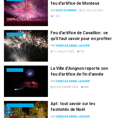
feu d’artifice de Monteux
PAR
ECHO DU MARDI
22 JUILLET 2025
1.4K
Feu d’artifice de Cavaillon : ce
ACTUALITÉ
qu’il faut savoir pour en profiter
PAR
VANESSA ARNAL-LAUGIER
11 JUILLET 2025
781
La Ville d’Avignon reporte son
ACTUALITÉ
feu d’artifice de fin d’année
PAR
VANESSA ARNAL-LAUGIER
23 DÉCEMBRE 2024
888
Apt : tout savoir sur les
CULTURE & LOISIRS
festivités de Noël
PAR
VANESSA ARNAL-LAUGIER