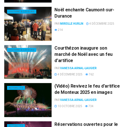
Noël enchante Caumont-sur-
CULTURE & LOISIRS
Durance
PAR
MIREILLE HURLIN
4 DÉCEMBRE 2025
214
Courthézon inaugure son
CULTURE & LOISIRS
marché de Noël avec un feu
d’artifice
PAR
VANESSA ARNAL-LAUGIER
4 DÉCEMBRE 2025
762
(Vidéo) Revivez le feu d’artifice
ACTUALITÉ
de Monteux 2025 en images
PAR
VANESSA ARNAL-LAUGIER
10 OCTOBRE 2025
734
Réservations ouvertes pour le
ACTUALITÉ