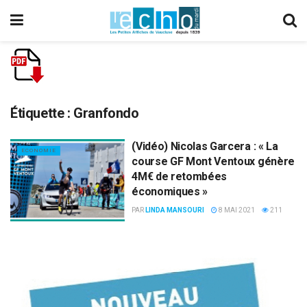
Étiquette :
Granfondo
(Vidéo) Nicolas Garcera : « La
ECONOMIE
course GF Mont Ventoux génère
4M€ de retombées
économiques »
PAR
LINDA MANSOURI
8 MAI 2021
211