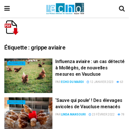
Étiquette :
grippe aviaire
Influenza aviaire : un cas détecté
ACTUALITÉ
à Mollégès, de nouvelles
mesures en Vaucluse
PAR
ECHO DU MARDI
12 JANVIER 2023
63
‘Sauve qui poule’ ! Des élevages
ACTUALITÉ
avicoles de Vaucluse menacés
PAR
LINDA MANSOURI
23 FÉVRIER 2022
78