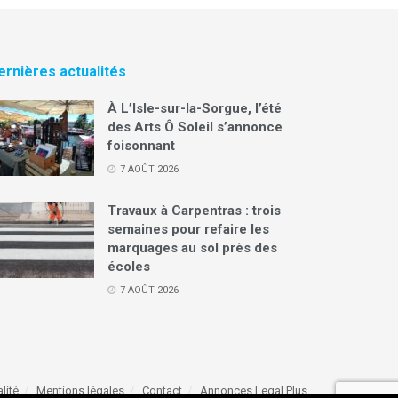
ernières actualités
À L’Isle-sur-la-Sorgue, l’été
des Arts Ô Soleil s’annonce
foisonnant
7 AOÛT 2026
Travaux à Carpentras : trois
semaines pour refaire les
marquages au sol près des
écoles
7 AOÛT 2026
lité
Mentions légales
Contact
Annonces Legal Plus