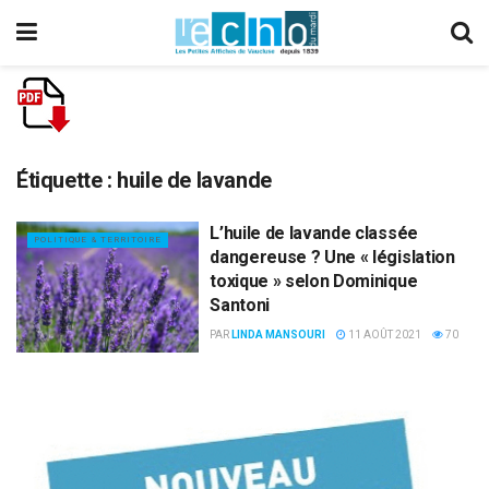
Étiquette :
huile de lavande
L’huile de lavande classée
POLITIQUE & TERRITOIRE
dangereuse ? Une « législation
toxique » selon Dominique
Santoni
PAR
LINDA MANSOURI
11 AOÛT 2021
70