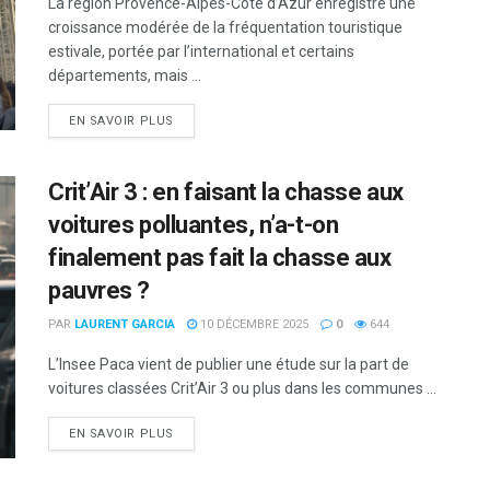
La région Provence-Alpes-Côte d’Azur enregistre une
croissance modérée de la fréquentation touristique
estivale, portée par l’international et certains
départements, mais ...
DETAILS
EN SAVOIR PLUS
Crit’Air 3 : en faisant la chasse aux
voitures polluantes, n’a-t-on
finalement pas fait la chasse aux
pauvres ?
PAR
LAURENT GARCIA
10 DÉCEMBRE 2025
0
644
L’Insee Paca vient de publier une étude sur la part de
voitures classées Crit’Air 3 ou plus dans les communes ...
DETAILS
EN SAVOIR PLUS