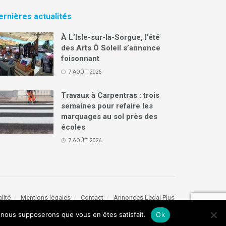
ernières actualités
À L’Isle-sur-la-Sorgue, l’été
des Arts Ô Soleil s’annonce
foisonnant
7 AOÛT 2026
Travaux à Carpentras : trois
semaines pour refaire les
marquages au sol près des
écoles
7 AOÛT 2026
lité
Mentions légales
Contact
Annonces Legal Plus
e, nous supposerons que vous en êtes satisfait.
Ok