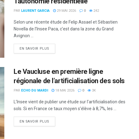
‘l’autonomie résidentielle’
PAR
LAURENT GARCIA
29 MAI 2026
0
242
Selon une récente étude de Felip Assael et Sébastien
Novella de l’Insee Paca, c’est dans la zone du Grand
Avignon ...
DETAILS
EN SAVOIR PLUS
Le Vaucluse en première ligne
régionale de l’artificialisation des sols
PAR
ECHO DU MARDI
18 MAI 2026
0
3K
L’Insee vient de publier une étude sur l’artificialisation des
sols. Si en France ce taux moyen s’élève à 8,7%, les ...
DETAILS
EN SAVOIR PLUS