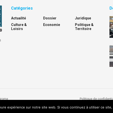
Catégories
D
Actualité
Dossier
Juridique
Culture &
Economie
Politique &
Loisirs
Territoire
s
Politique de confidentia
Arome
leure expérience sur notre site web. Si vous continuez à utiliser ce sit