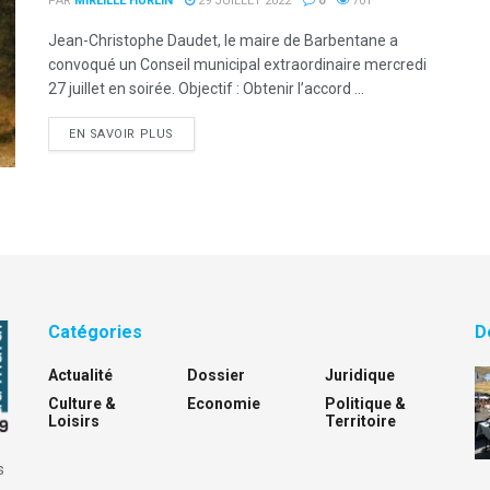
PAR
MIREILLE HURLIN
29 JUILLET 2022
0
701
Jean-Christophe Daudet, le maire de Barbentane a
convoqué un Conseil municipal extraordinaire mercredi
27 juillet en soirée. Objectif : Obtenir l’accord ...
DETAILS
EN SAVOIR PLUS
Catégories
D
Actualité
Dossier
Juridique
Culture &
Economie
Politique &
Loisirs
Territoire
s