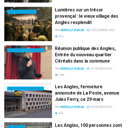
Lumières sur un trésor
CULTURE & LOISIRS
provençal : le vieux village des
Angles resplendit
PAR
MIREILLE HURLIN
9 DÉCEMBRE 2025
256
Réunion publique des Angles,
POLITIQUE & TERRITOIRE
Entrée du nouveau quartier
Céréalis dans la commune
PAR
MIREILLE HURLIN
14 FÉVRIER 2025
1.8K
Les Angles, fermeture
POLITIQUE & TERRITOIRE
annoncée de La Poste, avenue
Jules Ferry, ce 29 mars
PAR
MIREILLE HURLIN
29 FÉVRIER 2024
594
Les Angles, 100 personnes sont
ACTUALITÉ