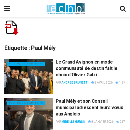
Étiquette :
Paul Mély
Le Grand Avignon en mode
POLITIQUE & TERRITOIRE
communauté de destin fait le
choix d’Olivier Galzi
PAR
ANDRÉE BRUNETTI
8 AVRIL 2026
1.3K
Paul Mély et son Conseil
POLITIQUE & TERRITOIRE
municipal adressent leurs vœux
aux Anglois
PAR
MIREILLE HURLIN
8 JANVIER 2026
217