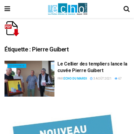
Étiquette :
Pierre Guibert
Le Cellier des templiers lance la
ECONOMIE
cuvée Pierre Guibert
PAR
ECHO DU MARDI
3 AOÛT 2021
67