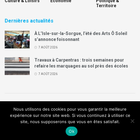
Culture & Loisirs
Economie
Politique &
Territoire
Dernières actualités
À L’Isle-sur-la-Sorgue, l’été des Arts Ô Soleil
s’annonce foisonnant
7 AOÛT 2026
Travaux à Carpentras : trois semaines pour
refaire les marquages au sol près des écoles
7 AOÛT 2026
Politique de confidentialité
Mentions légales
Contact
Nous utilisons des cookies pour vous garantir la meilleure
Annonces Legal Plus
expérience sur notre site web. Si vous continuez à utiliser ce
site, nous supposerons que vous en êtes satisfait.
© 2019
Création de site internet
:
Agence de communication
Arome
Ok