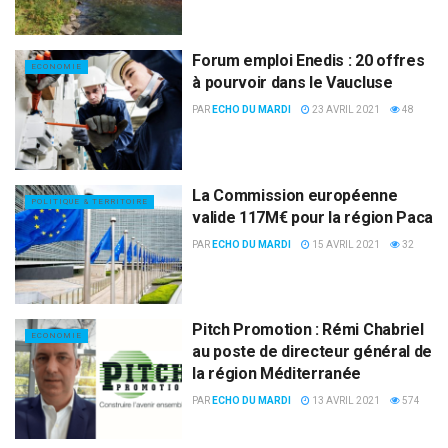
Forum emploi Enedis : 20 offres
ECONOMIE
à pourvoir dans le Vaucluse
PAR
ECHO DU MARDI
23 AVRIL 2021
48
La Commission européenne
POLITIQUE & TERRITOIRE
valide 117M€ pour la région Paca
PAR
ECHO DU MARDI
15 AVRIL 2021
32
Pitch Promotion : Rémi Chabriel
ECONOMIE
au poste de directeur général de
la région Méditerranée
PAR
ECHO DU MARDI
13 AVRIL 2021
574