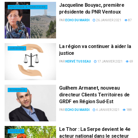
Jacqueline Bouyac, première
POLITIQUE & TERRITOIRE
présidente du PNR Ventoux
PAR
ECHO DU MARDI
26 JANVIER 2021
87
La région va continuer à aider la
JURIDIQUE
justice
PAR
HERVÉ TUSSEAU
17 JANVIER 2021
69
Guilhem Armanet, nouveau
ECONOMIE
directeur Clients Territoires de
GRDF en Région Sud-Est
PAR
ECHO DU MARDI
4 JANVIER 2021
188
Le Thor : La Serpe devient le 4e
DOSSIER
acteur national dans le secteur