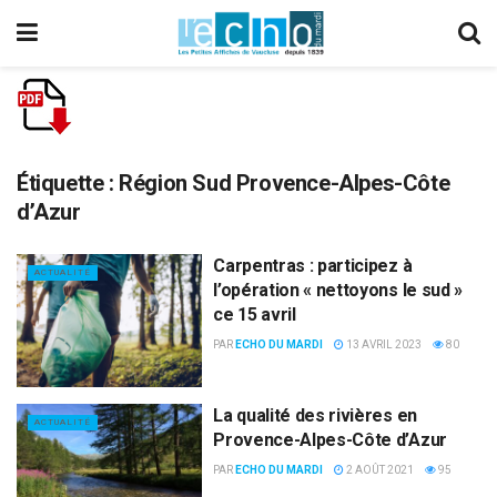
Étiquette :
Région Sud Provence-Alpes-Côte
d’Azur
Carpentras : participez à
ACTUALITÉ
l’opération « nettoyons le sud »
ce 15 avril
PAR
ECHO DU MARDI
13 AVRIL 2023
80
La qualité des rivières en
ACTUALITÉ
Provence-Alpes-Côte d’Azur
PAR
ECHO DU MARDI
2 AOÛT 2021
95