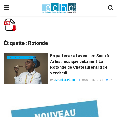
Étiquette :
Rotonde
En partenariat avec Les Suds à
CULTURE & LOISIRS
Arles, musique cubaine à La
Rotonde de Châteaurenard ce
vendredi
PAR
MICHÈLE PÉRIN
10 OCTOBRE 2023
97