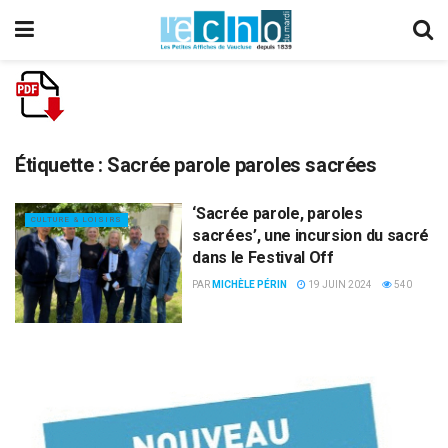
Étiquette :
Sacrée parole paroles sacrées
‘Sacrée parole, paroles
CULTURE & LOISIRS
sacrées’, une incursion du sacré
dans le Festival Off
PAR
MICHÈLE PÉRIN
19 JUIN 2024
540