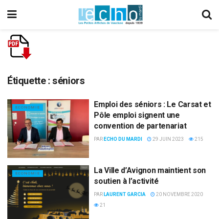
Étiquette :
séniors
Emploi des séniors : Le Carsat et
ECONOMIE
Pôle emploi signent une
convention de partenariat
PAR
ECHO DU MARDI
29 JUIN 2023
215
La Ville d’Avignon maintient son
ECONOMIE
soutien à l’activité
PAR
LAURENT GARCIA
20 NOVEMBRE 2020
21