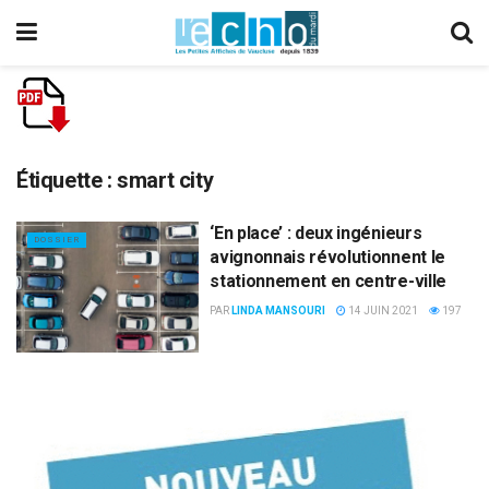
Étiquette :
smart city
‘En place’ : deux ingénieurs
DOSSIER
avignonnais révolutionnent le
stationnement en centre-ville
PAR
LINDA MANSOURI
14 JUIN 2021
197