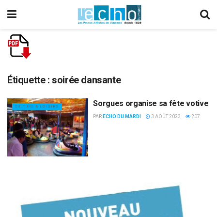
Étiquette :
soirée dansante
Sorgues organise sa fête votive
CULTURE & LOISIRS
PAR
ECHO DU MARDI
3 AOÛT 2023
207