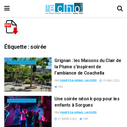
Étiquette :
soirée
Grignan : les Maisons du Clair de
CULTURE & LOISIRS
la Plume s’inspirent de
l’ambiance de Coachella
PAR
VANESSA ARNAL-LAUGIER
19 MAI 2026
184
Une soirée néon k-pop pour les
CULTURE & LOISIRS
enfants à Sorgues
PAR
VANESSA ARNAL-LAUGIER
27 MARS 2026
198