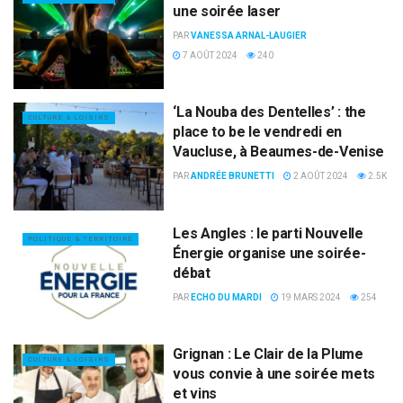
une soirée laser
PAR
VANESSA ARNAL-LAUGIER
7 AOÛT 2024
240
‘La Nouba des Dentelles’ : the
CULTURE & LOISIRS
place to be le vendredi en
Vaucluse, à Beaumes-de-Venise
PAR
ANDRÉE BRUNETTI
2 AOÛT 2024
2.5K
Les Angles : le parti Nouvelle
POLITIQUE & TERRITOIRE
Énergie organise une soirée-
débat
PAR
ECHO DU MARDI
19 MARS 2024
254
Grignan : Le Clair de la Plume
CULTURE & LOISIRS
vous convie à une soirée mets
et vins