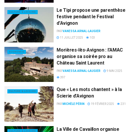
Le Tipi propose une parenthèse
CULTURE & LOISIRS
festive pendant le Festival
d’Avignon
PAR
VANESSA ARNAL-LAUGIER
11 JUILLET 2025
103
Morières-lès-Avignon : l’AMAC
ECONOMIE
organise sa soirée pro au
Château Saint Laurent
PAR
VANESSA ARNAL-LAUGIER
9 MAI 2025
397
Que « Les mots chantent » à la
CULTURE & LOISIRS
Scierie d’Avignon
PAR
MICHÈLE PÉRIN
19 FÉVRIER 2025
231
La Ville de Cavaillon organise
CULTURE & LOISIRS