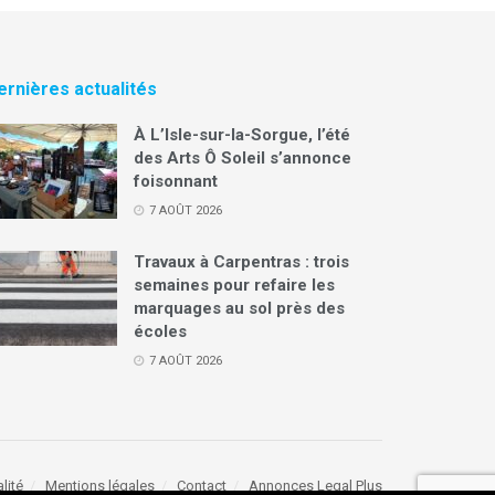
ernières actualités
À L’Isle-sur-la-Sorgue, l’été
des Arts Ô Soleil s’annonce
foisonnant
7 AOÛT 2026
Travaux à Carpentras : trois
semaines pour refaire les
marquages au sol près des
écoles
7 AOÛT 2026
lité
Mentions légales
Contact
Annonces Legal Plus