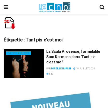
Étiquette :
Tant pis c’est moi
La Scala Provence, formidable
CULTURE & LOISIRS
Sam Karmann dans ‘Tant pis
c’est moi’
PAR
MIREILLE HURLIN
18 JUILLET 2024
543