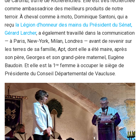
de Caromb, truffe de Richerenches. Elle est très recherchée
comme ambassadrice des meilleurs produits de notre
terroir. À cheval comme à moto, Dominique Santoni, qui a
reçu
la Légion d’honneur des mains du Président du Sénat,
Gérard Larcher
, a également travaillé dans la communication
— à Paris, New-York, Milan, Londres — avant de revenir sur
les terres de sa famille, Apt, dont elle a été maire, après
son père, Georges et son grand-père maternel, Eugène
Baudoin. Et elle est la 1ʳᵉ femme à occuper le siège de
Présidente du Conseil Départemental de Vaucluse.