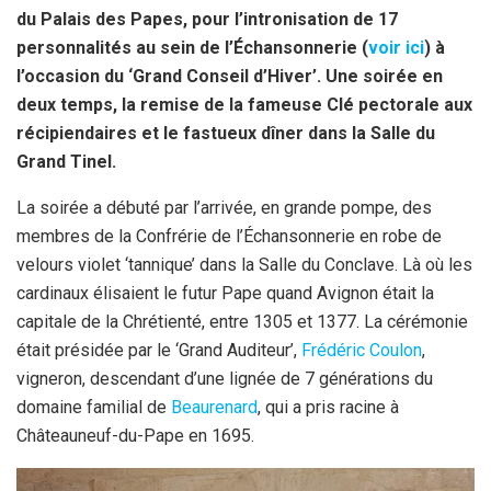
du Palais des Papes, pour l’intronisation de 17
o
e
p
personnalités au sein de l’Échansonnerie (
voir ici
) à
k
p
l’occasion du ‘Grand Conseil d’Hiver’. Une soirée en
deux temps, la remise de la fameuse Clé pectorale aux
récipiendaires et le fastueux dîner dans la Salle du
Grand Tinel.
La soirée a débuté par l’arrivée, en grande pompe, des
membres de la Confrérie de l’Échansonnerie en robe de
velours violet ‘tannique’ dans la Salle du Conclave. Là où les
cardinaux élisaient le futur Pape quand Avignon était la
capitale de la Chrétienté, entre 1305 et 1377. La cérémonie
était présidée par le ‘Grand Auditeur’,
Frédéric Coulon
,
vigneron, descendant d’une lignée de 7 générations du
domaine familial de
Beaurenard
, qui a pris racine à
Châteauneuf-du-Pape en 1695.