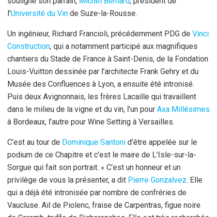
souligné son parrain,
Michel Bernard
, président de
l’
Université du Vin
de Suze-la-Rousse.
Un ingénieur, Richard Francioli, précédemment PDG de
Vinci
Construction
, qui a notamment participé aux magnifiques
chantiers du Stade de France à Saint-Denis, de la Fondation
Louis-Vuitton dessinée par l’architecte Frank Gehry et du
Musée des Confluences à Lyon, a ensuite été intronisé.
Puis deux Avignonnais, les frères Lacaille qui travaillent
dans le milieu de la vigne et du vin, l’un pour
Axa Millésimes
à Bordeaux, l’autre pour Wine Setting à Versailles.
C’est au tour de
Dominique Santoni
d’être appelée sur le
podium de ce Chapitre et c’est le maire de L’Isle-sur-la-
Sorgue qui fait son portrait. « C’est un honneur et un
privilège de vous la présenter, a dit
Pierre Gonzalvez
. Elle
qui a déjà été intronisée par nombre de confréries de
Vaucluse. Ail de Piolenc, fraise de Carpentras, figue noire