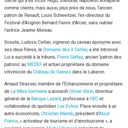
siècle qui a eu Victor Hugo, Stendhal, Napoléon Bonaparte
comme clients, mais aussi, plus près de nous, l’ancien
patron de Renault, Louis Schweitzer, l’ex-directeur du
Festival d’Avignon Bernard Faivre d’Arcier, sans oublier
l’actrice Jeanne Moreau.
Ensuite, Ludovic Cellier, vigneron du caveau éponyme avec
ses deux frères, le
Domaine des 3 Cellier
, a été intronisé.
Lui a succédé à la tribune,
Pierre Gattaz
, ancien ‘patron des
patrons’ au
MEDEF
et actuel propriétaire du domaine
vitivinicole du
Château de Sannes
dans le Luberon.
Arnaud Strasser, membre de l’Échansonnerie et propriétaire
de
La Mère Germaine
a accueilli
Olivier Klein
, directeur
général de la
Banque Lazard
, professeur à
HEC
et
collaborateur du quotidien
Les Echos
. Place ensuite à un
autre économiste,
Christian Mantéi
, président d’
Atout
France
, « activateur de tourisme et d’œnotourisme », a