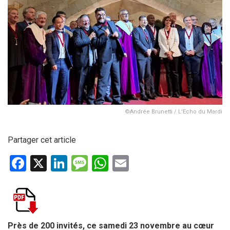
©Andrée Brunetti / L'Echo du Mardi
Partager cet article
F
X
Li
M
W
E
a
n
es
h
m
ce
ke
s
at
ail
b
dI
a
s
o
n
g
A
Près de 200 invités, ce samedi 23 novembre au cœur