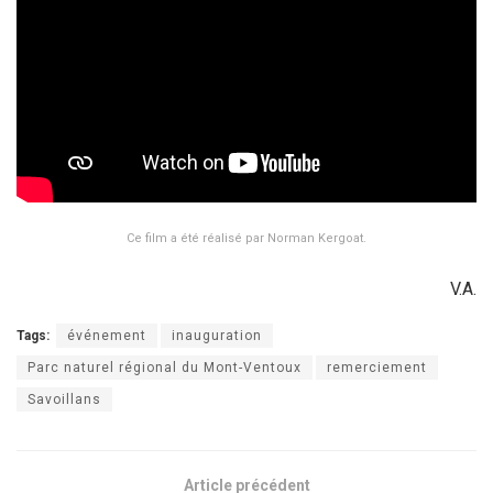
Ce film a été réalisé par Norman Kergoat.
V.A.
Tags:
événement
inauguration
Parc naturel régional du Mont-Ventoux
remerciement
Savoillans
Article précédent