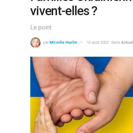
vivent-elles ?
Le point
par
Mireille Hurlin
13 août 2022
dans
Actual