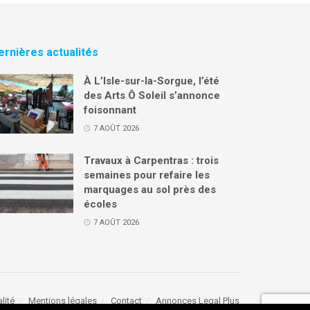
ernières actualités
À L’Isle-sur-la-Sorgue, l’été
des Arts Ô Soleil s’annonce
foisonnant
7 AOÛT 2026
Travaux à Carpentras : trois
semaines pour refaire les
marquages au sol près des
écoles
7 AOÛT 2026
lité
Mentions légales
Contact
Annonces Legal Plus