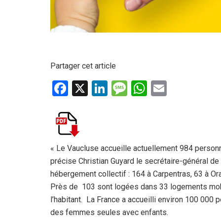
Partager cet article
F
X
Li
M
W
E
a
n
es
h
m
ce
ke
s
at
ail
b
dI
a
s
o
n
g
A
« Le Vaucluse accueille actuellement 984 personne
précise Christian Guyard le secrétaire-général de
o
e
p
hébergement collectif : 164 à Carpentras, 63 à Ora
k
p
Près de 103 sont logées dans 33 logements mob
l’habitant. La France a accueilli environ 100 000 
des femmes seules avec enfants.