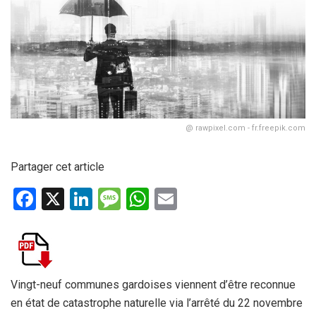
@ rawpixel.com - fr.freepik.com
Partager cet article
F
X
Li
M
W
E
a
n
es
h
m
ce
ke
s
at
ail
b
dI
a
s
o
n
g
A
Vingt-neuf communes gardoises viennent d’être reconnue
en état de catastrophe naturelle via l’arrêté du 22 novembre
o
e
p