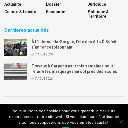
Actualité
Dossier
Juridique
Culture & Loisirs
Economie
Politique &
Territoire
Dernières actualités
À L’Isle-sur-la-Sorgue, l’été des Arts Ô Soleil
s’annonce foisonnant
7 AOÛT 2026
Travaux à Carpentras : trois semaines pour
refaire les marquages au sol près des écoles
7 AOÛT 2026
Politique de confidentialité
Mentions légales
Contact
Nous utilisons des cookies pour vous garantir la meilleure
Annonces Legal Plus
expérience sur notre site web. Si vous continuez à utiliser ce
site, nous supposerons que vous en êtes satisfait.
© 2019
Création de site internet
:
Agence de communication
Arome