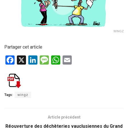
WINGZ
Partager cet article
F
X
Li
M
W
E
a
n
es
h
m
ce
ke
s
at
ail
b
dI
a
s
o
n
g
A
Tags:
wingz
o
e
p
k
p
Article précédent
Réouverture des déchèteries vauclusiennes du Grand