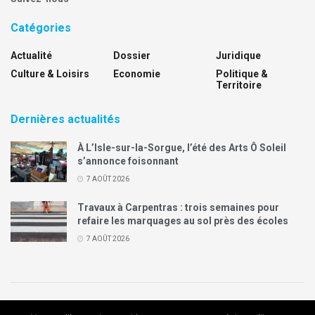
Catégories
Actualité
Dossier
Juridique
Culture & Loisirs
Economie
Politique &
Territoire
Dernières actualités
À L’Isle-sur-la-Sorgue, l’été des Arts Ô Soleil
s’annonce foisonnant
7 AOÛT 2026
Travaux à Carpentras : trois semaines pour
refaire les marquages au sol près des écoles
7 AOÛT 2026
Politique de confidentialité
Mentions légales
Contact