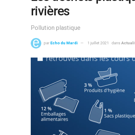
rivières
Pollution plastique
par
Echo du Mardi
1 juillet 2021
dans
Actuali