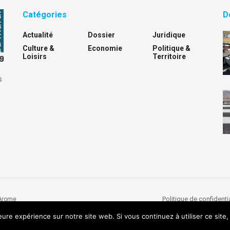
Catégories
D
Actualité
Dossier
Juridique
Culture &
Economie
Politique &
Loisirs
Territoire
s
Politique de confidentia
Arome
leure expérience sur notre site web. Si vous continuez à utiliser ce sit