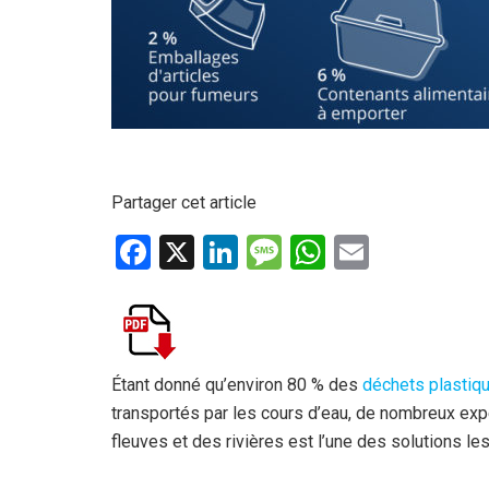
Partager cet article
F
X
Li
M
W
E
a
n
es
h
m
ce
ke
s
at
ail
b
dI
a
s
o
n
g
A
Étant donné qu’environ 80 % des
déchets plastiqu
transportés par les cours d’eau, de nombreux exp
o
e
p
fleuves et des rivières est l’une des solutions les
k
p