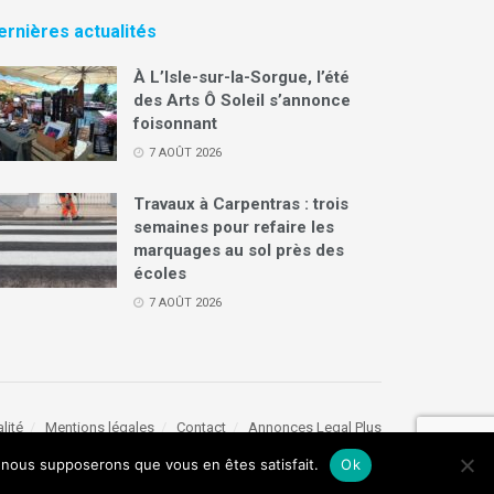
ernières actualités
À L’Isle-sur-la-Sorgue, l’été
des Arts Ô Soleil s’annonce
foisonnant
7 AOÛT 2026
Travaux à Carpentras : trois
semaines pour refaire les
marquages au sol près des
écoles
7 AOÛT 2026
lité
Mentions légales
Contact
Annonces Legal Plus
e, nous supposerons que vous en êtes satisfait.
Ok