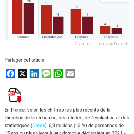
Cliquer sur l'image pour l'agrandir.
Partager cet article
F
X
Li
M
W
E
a
n
es
h
m
ce
ke
s
at
ail
b
dI
a
s
o
n
g
A
En France, selon les chiffres les plus récents de la
Direction de la recherche, des études, de l’évaluation et des
o
e
p
statistiques (
Drees
), 6,8 millions (13 %) de personnes de
k
p
15 ans ou plus vivant à leur domicile déclaraient en 2021 «