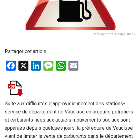
©fkprojects-Adobe stock
Partager cet article
F
X
Li
M
W
E
a
n
es
h
m
ce
ke
s
at
ail
b
dI
a
s
o
n
g
A
Suite aux difficultés d’approvisionnement des stations-
service du département de Vaucluse en produits pétroliers
o
e
p
et carburants liées aux actuels mouvements sociaux sont
k
p
apparues depuis quelques jours, la préfecture de Vaucluse
vient de limiter la vente de carburants dans le département