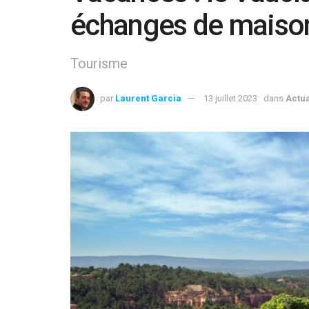
échanges de maiso
Tourisme
par
Laurent Garcia
13 juillet 2023
dans
Actua