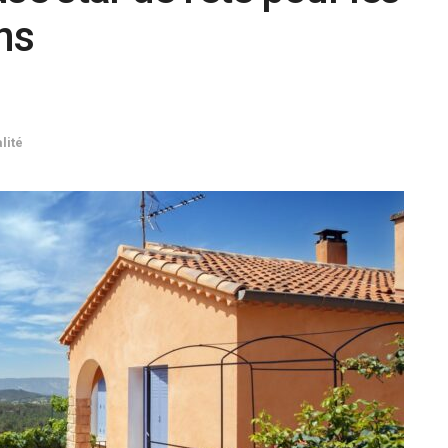
ns
lité