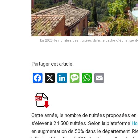
En 2023, le nombre des nuitées dans le cadre d’échange 
Partager cet article
F
X
Li
M
W
E
a
n
es
h
m
ce
ke
s
at
ail
b
dI
a
s
o
n
g
A
Cette année, le nombre de nuitées proposées en 
s’élever à 24 500 nuitées. Selon la plateforme
Ho
o
e
p
en augmentation de 50% dans le département. Rien
k
p