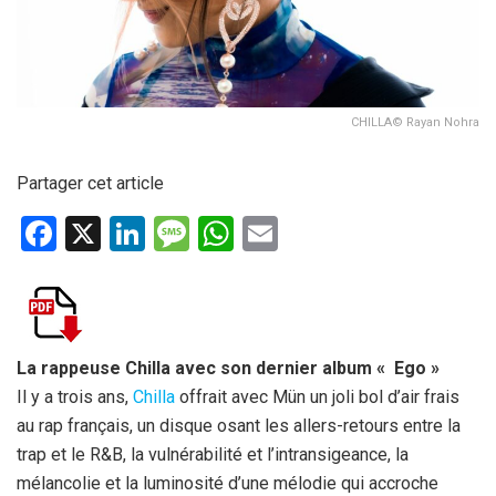
CHILLA© Rayan Nohra
Partager cet article
F
X
Li
M
W
E
a
n
es
h
m
ce
ke
s
at
ail
b
dI
a
s
o
n
g
A
La rappeuse Chilla avec son dernier album « Ego »
Il y a trois ans,
Chilla
offrait avec Mün un joli bol d’air frais
o
e
p
au rap français, un disque osant les allers-retours entre la
k
p
trap et le R&B, la vulnérabilité et l’intransigeance, la
mélancolie et la luminosité d’une mélodie qui accroche