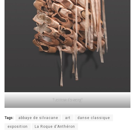
‘Larmes de sang’
Tags:
abbaye de silvacane
art
danse classique
exposition
La Roque d'Anthéron