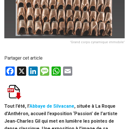
'Grand corps cynamique immobile'
Partager cet article
F
X
Li
M
W
E
a
n
es
h
m
ce
ke
s
at
ail
b
dI
a
s
o
n
g
A
Tout l’été, l’
Abbaye de Silvacane
, située à La Roque
d’Anthéron, accueil l’exposition ‘Passion’ de l’artiste
o
e
p
Jean-Charles Gil qui met en lumière les pointes de
k
p
danse classique. Une exposition à l’image de sa