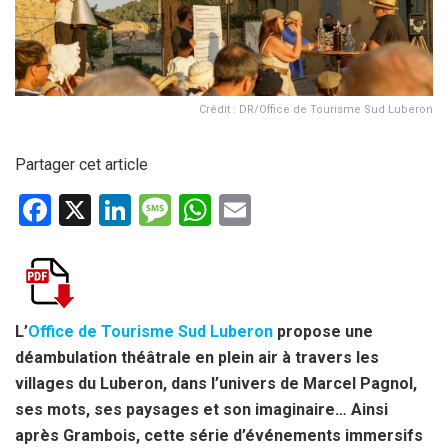
Crédit : DR/Office de Tourisme Sud Luberon
Partager cet article
F
X
Li
M
W
E
a
n
es
h
m
ce
ke
s
at
ail
b
dI
a
s
o
n
g
A
L’
Office de Tourisme Sud Luberon
propose une
déambulation théâtrale en plein air à travers les
o
e
p
villages du Luberon, dans l’univers de Marcel Pagnol,
k
p
ses mots, ses paysages et son imaginaire… Ainsi
après Grambois, cette série d’événements immersifs