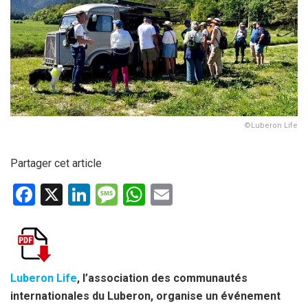
©Luberon Life
Partager cet article
F
X
Li
M
W
E
a
n
es
h
m
ce
ke
s
at
ail
b
dI
a
s
o
n
g
A
Luberon Life
, l’association des communautés
internationales du Luberon, organise un événement
o
e
p