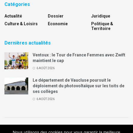
Catégories
Actualité
Dossier
Juridique
Culture & Loisirs
Economie
Politique &
Territoire
Dernières actualités
Ventoux : le Tour de France Femmes avec Zwift
maintient le cap
6 AOÛT 2026
Le département de Vaucluse poursuit le
déploiement du photovoltaïque sur les toits de
ses collèges
6 AOÛT 2026
Politique de confidentialité
Mentions légales
Contact
Nous utilisons des cookies pour vous garantir la meilleure